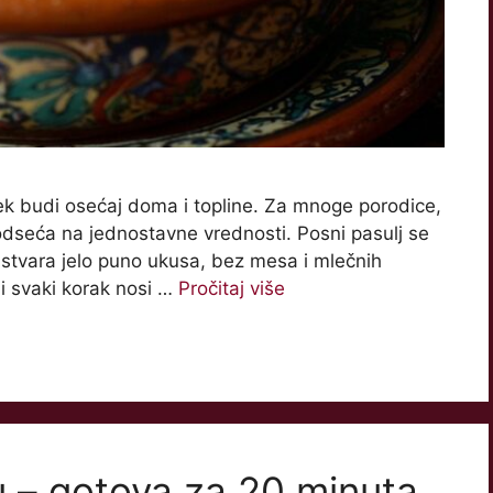
uvek budi osećaj doma i topline. Za mnoge porodice,
 podseća na jednostavne vrednosti. Posni pasulj se
stvara jelo puno ukusa, bez mesa i mlečnih
i svaki korak nosi …
Pročitaj više
u – gotova za 20 minuta