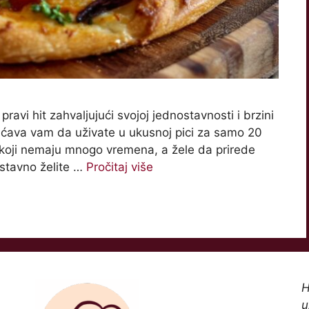
ravi hit zahvaljujući svojoj jednostavnosti i brzini
ćava vam da uživate u ukusnoj pici za samo 20
e koji nemaju mnogo vremena, a žele da prirede
ostavno želite …
Pročitaj više
H
u