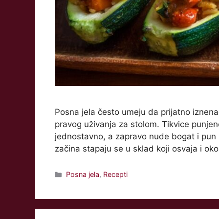
Posna jela često umeju da prijatno iznen
pravog uživanja za stolom. Tikvice punjen
jednostavno, a zapravo nude bogat i pun u
začina stapaju se u sklad koji osvaja i ok
Categories
Posna jela
,
Recepti