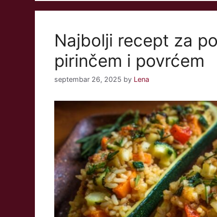
Najbolji recept za p
pirinčem i povrćem
septembar 26, 2025
by
Lena