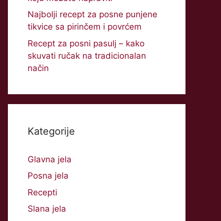
Najbolji recept za posne punjene
tikvice sa pirinčem i povrćem
Recept za posni pasulj – kako
skuvati ručak na tradicionalan
način
Kategorije
Glavna jela
Posna jela
Recepti
Slana jela