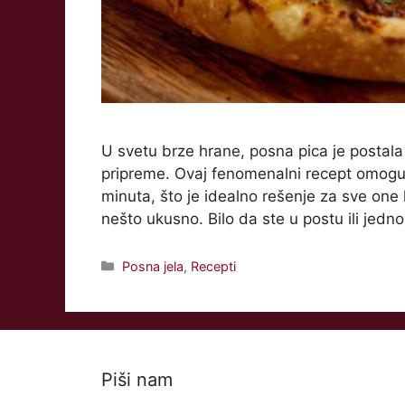
U svetu brze hrane, posna pica je postala p
pripreme. Ovaj fenomenalni recept omogu
minuta, što je idealno rešenje za sve on
nešto ukusno. Bilo da ste u postu ili jedn
Categories
Posna jela
,
Recepti
Piši nam