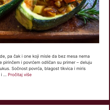
ade, pa čak i one koji misle da bez mesa nema
e pirinčem i povrćem odličan su primer – deluju
kus. Sočnost povrća, blagost tikvica i miris
o i …
Pročitaj više