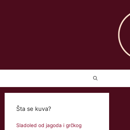
Šta se kuva?
Sladoled od jagoda i grčkog