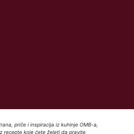
rana, priče i inspiracija iz kuhinje OMB-a,
z recepte koje ćete želeti da pravite