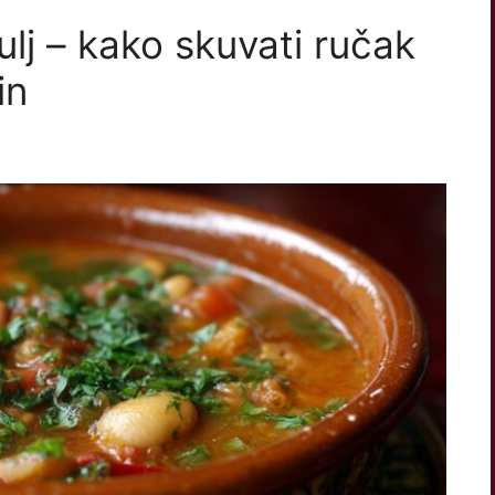
lj – kako skuvati ručak
in