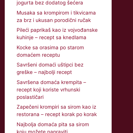
jogurta bez dodatog šećera
Musaka sa krompirom i tikvicama
za brz i ukusan porodični ručak
Pileći paprikaš kao iz vojvođanske
kuhinje – recept sa knedlama
Kocke sa orasima po starom
domaćem receptu
Savršeni domaći uštipci bez
greške – najbolji recept
Savršena domaća krempita –
recept koji koriste vrhunski
poslastičari
Zapečeni krompiri sa sirom kao iz
restorana – recept korak po korak
Najbolja domaća pita sa sirom
koju možete napraviti