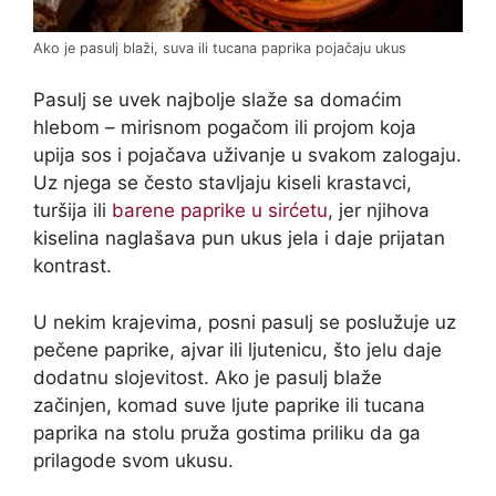
Ako je pasulj blaži, suva ili tucana paprika pojačaju ukus
Pasulj se uvek najbolje slaže sa domaćim
hlebom – mirisnom pogačom ili projom koja
upija sos i pojačava uživanje u svakom zalogaju.
Uz njega se često stavljaju kiseli krastavci,
turšija ili
barene paprike u sirćetu
, jer njihova
kiselina naglašava pun ukus jela i daje prijatan
kontrast.
U nekim krajevima, posni pasulj se poslužuje uz
pečene paprike, ajvar ili ljutenicu, što jelu daje
dodatnu slojevitost. Ako je pasulj blaže
začinjen, komad suve ljute paprike ili tucana
paprika na stolu pruža gostima priliku da ga
prilagode svom ukusu.