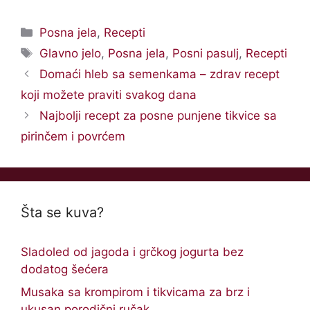
Categories
Posna jela
,
Recepti
Tags
Glavno jelo
,
Posna jela
,
Posni pasulj
,
Recepti
Domaći hleb sa semenkama – zdrav recept
koji možete praviti svakog dana
Najbolji recept za posne punjene tikvice sa
pirinčem i povrćem
Šta se kuva?
Sladoled od jagoda i grčkog jogurta bez
dodatog šećera
Musaka sa krompirom i tikvicama za brz i
ukusan porodični ručak