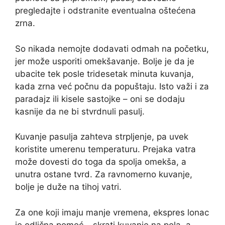
pregledajte i odstranite eventualna oštećena
zrna.
So nikada nemojte dodavati odmah na početku,
jer može usporiti omekšavanje. Bolje je da je
ubacite tek posle tridesetak minuta kuvanja,
kada zrna već počnu da popuštaju. Isto važi i za
paradajz ili kisele sastojke – oni se dodaju
kasnije da ne bi stvrdnuli pasulj.
Kuvanje pasulja zahteva strpljenje, pa uvek
koristite umerenu temperaturu. Prejaka vatra
može dovesti do toga da spolja omekša, a
unutra ostane tvrd. Za ravnomerno kuvanje,
bolje je duže na tihoj vatri.
Za one koji imaju manje vremena, ekspres lonac
je odlična pomoć – skrati kuvanje na pola, a