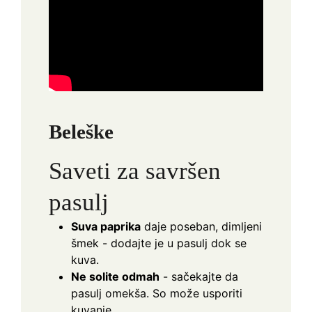
Beleške
Saveti za savršen
pasulj
Suva paprika
daje poseban, dimljeni
šmek - dodajte je u pasulj dok se
kuva.
Ne solite odmah
- sačekajte da
pasulj omekša. So može usporiti
kuvanje.