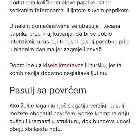
dodatnom količinom aleve paprike, sitno
seckanim feferonama ili ljutom suvom paprikom.
U nekim domaćinstvima se ubacuje i tucana
paprika pred kraj kuvanja, da bi se dobio
intenzivniji ukus. Ljuti posni pasulj posebno prija
u hladnim danima jer zagreje i osveži.
Dobro ide uz
kisele krastavce
ili turšiju, jer ta
kombinacija dodatno naglašava ljutinu.
Pasulj sa povrćem
Ako želite laganiju i još bogatiju verziju, pasulj
možete obogatiti povrćem. Kocke krompira daju
gušću i kremastiju strukturu, dok bundeva unosi
blagu slatkastu notu.