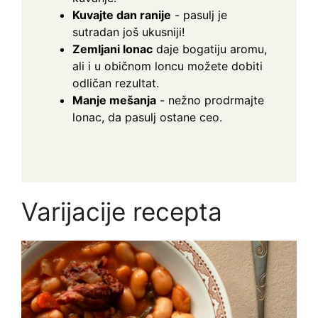
Kuvajte dan ranije
- pasulj je
sutradan još ukusniji!
Zemljani lonac
daje bogatiju aromu,
ali i u običnom loncu možete dobiti
odličan rezultat.
Manje mešanja
- nežno prodrmajte
lonac, da pasulj ostane ceo.
Varijacije recepta