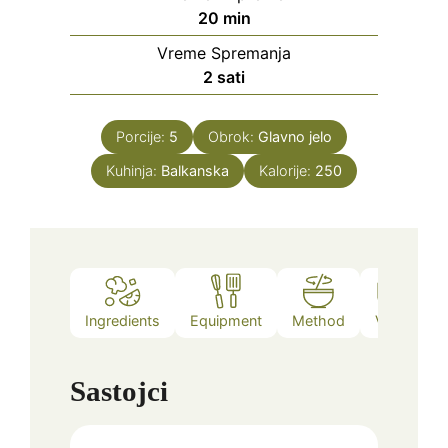
minutes
20
min
Vreme Spremanja
hours
2
sati
Porcije:
5
Obrok:
Glavno jelo
Kuhinja:
Balkanska
Kalorije:
250
Ingredients
Equipment
Method
Video
Sastojci