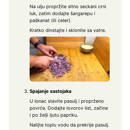
Na ulju propržite sitno seckani crni
luk, zatim dodajte šargarepu i
paškanat (ili celer).
Kratko dinstajte i sklonite sa vatre.
Spajanje sastojaka
U lonac stavite pasulj i proprženo
povrće. Dodajte lovorov list, začine
i po želji ljutu papriku.
Nalijte toplu vodu da prekrije pasulj.