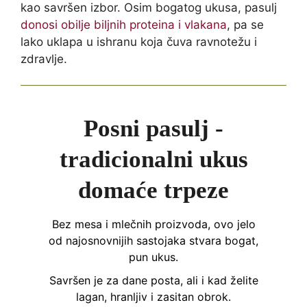
kao savršen izbor. Osim bogatog ukusa, pasulj
donosi obilje biljnih proteina i vlakana
, pa se
lako uklapa u ishranu koja čuva ravnotežu i
zdravlje.
Posni pasulj -
tradicionalni ukus
domaće trpeze
Bez mesa i mlečnih proizvoda, ovo jelo
od najosnovnijih sastojaka stvara bogat,
pun ukus.
Savršen je za dane posta, ali i kad želite
lagan, hranljiv i zasitan obrok.