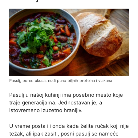
Pasulj, pored ukusa, nudi puno biljnih proteina i vlakana
Pasulj u našoj kuhinji ima posebno mesto koje
traje generacijama. Jednostavan je, a
istovremeno izuzetno hranljiv.
U vreme posta ili onda kada želite ručak koji nije
težak, ali ipak zasiti, posni pasulj se nameće