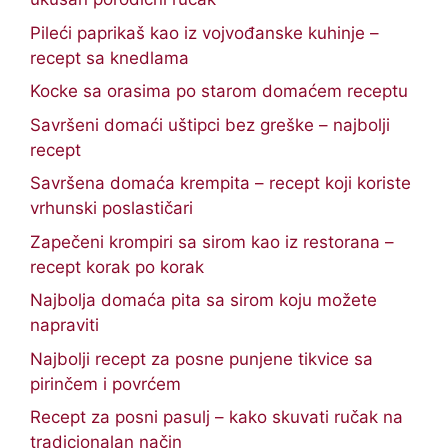
Pileći paprikaš kao iz vojvođanske kuhinje –
recept sa knedlama
Kocke sa orasima po starom domaćem receptu
Savršeni domaći uštipci bez greške – najbolji
recept
Savršena domaća krempita – recept koji koriste
vrhunski poslastičari
Zapečeni krompiri sa sirom kao iz restorana –
recept korak po korak
Najbolja domaća pita sa sirom koju možete
napraviti
Najbolji recept za posne punjene tikvice sa
pirinčem i povrćem
Recept za posni pasulj – kako skuvati ručak na
tradicionalan način