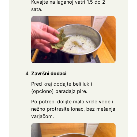
Kuvajte na laganoj vatri 1.5 do 2
sata.
Završni dodaci
Pred kraj dodajte beli luk i
(opciono) paradajz pire.
Po potrebi dolijte malo vrele vode i
nežno protresite lonac, bez mešanja
varjačom.