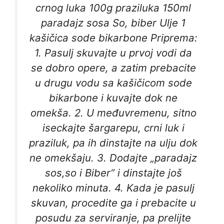
crnog luka 100g praziluka 150ml
paradajz sosa So, biber Ulje 1
kašičica sode bikarbone Priprema:
1. Pasulj skuvajte u prvoj vodi da
se dobro opere, a zatim prebacite
u drugu vodu sa kašičicom sode
bikarbone i kuvajte dok ne
omekša. 2. U međuvremenu, sitno
iseckajte šargarepu, crni luk i
praziluk, pa ih dinstajte na ulju dok
ne omekšaju. 3. Dodajte „paradajz
sos,so i Biber“ i dinstajte još
nekoliko minuta. 4. Kada je pasulj
skuvan, procedite ga i prebacite u
posudu za serviranje, pa prelijte