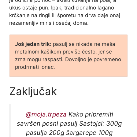
ukus ostaje pun. Ipak, tradicionalno lagano
krčkanje na ringli ili šporetu na drva daje onaj
nezamenljiv miris i osećaj doma.
Još jedan trik
: pasulj se nikada ne meša
metalnom kašikom previše često, jer se
zrna mogu raspasti. Dovoljno je povremeno
prodrmati lonac.
Zaključak
@moja.trpeza
Kako pripremiti
savršen posni pasulj Sastojci: 300g
pasulja 200g šargarepe 100g