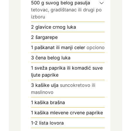
500
g
suvog belog pasulja
tetovac, gradištanac ili drugi po
izboru
2
glavice
crnog luka
2
šargarepe
1
paškanat ili manji celer
opciono
3
čena
belog luka
1
sveža paprika ili komadić suve
ljute paprike
3
kašike
ulja
suncokretovo ili
maslinovo
1
kašika
brašna
1
kašika
mlevene crvene paprike
1-2
lista lovora