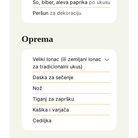
So, biber, aleva paprika
po ukusu
Peršun
za dekoraciju
Oprema
Veliki lonac
(ili zemljani lonac
za tradicionalni ukus)
Daska za sečenje
Nož
Tiganj za zapršku
Kašika i varjača
Cediljka