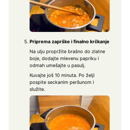
Priprema zaprške i finalno krčkanje
Na ulju propržite brašno do zlatne
boje, dodajte mlevenu papriku i
odmah umešajte u pasulj.
Kuvajte još 10 minuta. Po želji
pospite seckanim peršunom i
služite.