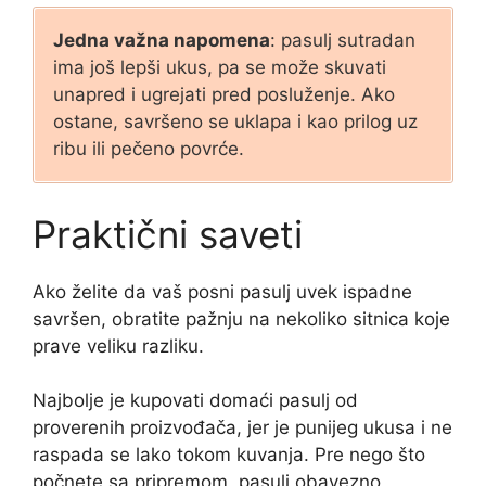
Jedna važna napomena
: pasulj sutradan
ima još lepši ukus, pa se može skuvati
unapred i ugrejati pred posluženje. Ako
ostane, savršeno se uklapa i kao prilog uz
ribu ili pečeno povrće.
Praktični saveti
Ako želite da vaš posni pasulj uvek ispadne
savršen, obratite pažnju na nekoliko sitnica koje
prave veliku razliku.
Najbolje je kupovati domaći pasulj od
proverenih proizvođača, jer je punijeg ukusa i ne
raspada se lako tokom kuvanja. Pre nego što
počnete sa pripremom, pasulj obavezno