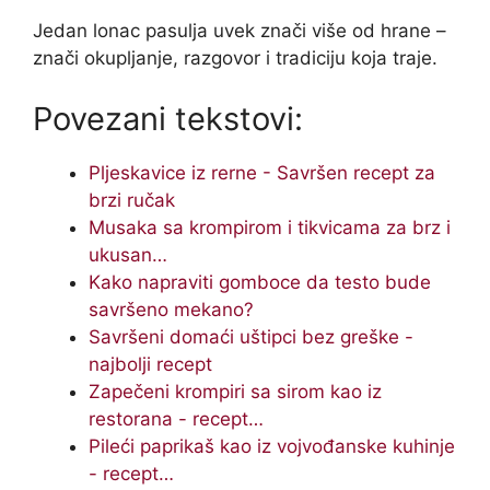
Jedan lonac pasulja uvek znači više od hrane –
znači okupljanje, razgovor i tradiciju koja traje.
Povezani tekstovi:
Pljeskavice iz rerne - Savršen recept za
brzi ručak
Musaka sa krompirom i tikvicama za brz i
ukusan…
Kako napraviti gomboce da testo bude
savršeno mekano?
Savršeni domaći uštipci bez greške -
najbolji recept
Zapečeni krompiri sa sirom kao iz
restorana - recept…
Pileći paprikaš kao iz vojvođanske kuhinje
- recept…