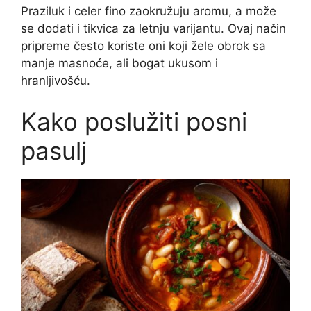
Praziluk i celer fino zaokružuju aromu, a može
se dodati i tikvica za letnju varijantu. Ovaj način
pripreme često koriste oni koji žele obrok sa
manje masnoće, ali bogat ukusom i
hranljivošću.
Kako poslužiti posni
pasulj