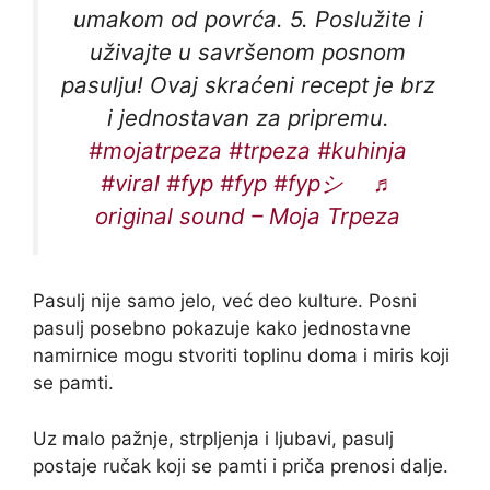
umakom od povrća. 5. Poslužite i
uživajte u savršenom posnom
pasulju! Ovaj skraćeni recept je brz
i jednostavan za pripremu.
#mojatrpeza
#trpeza
#kuhinja
#viral
#fyp
#fyp
#fypシ゚
♬
original sound – Moja Trpeza
Pasulj nije samo jelo, već deo kulture. Posni
pasulj posebno pokazuje kako jednostavne
namirnice mogu stvoriti toplinu doma i miris koji
se pamti.
Uz malo pažnje, strpljenja i ljubavi, pasulj
postaje ručak koji se pamti i priča prenosi dalje.