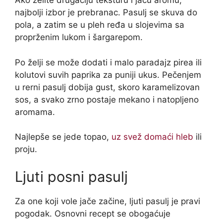
Ako želite drugačiju teksturu i jaču aromu,
najbolji izbor je prebranac. Pasulj se skuva do
pola, a zatim se u pleh ređa u slojevima sa
proprženim lukom i šargarepom.
Po želji se može dodati i malo paradajz pirea ili
kolutovi suvih paprika za puniji ukus. Pečenjem
u rerni pasulj dobija gust, skoro karamelizovan
sos, a svako zrno postaje mekano i natopljeno
aromama.
Najlepše se jede topao,
uz svež domaći hleb
ili
proju.
Ljuti posni pasulj
Za one koji vole jače začine, ljuti pasulj je pravi
pogodak. Osnovni recept se obogaćuje