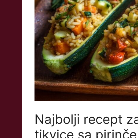
Najbolji recept 
tikvice sa pirin