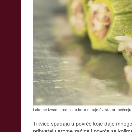
Lako se izvadi sredina, a kora ostaje čvrsta pri pečenju
Tikvice spadaju u povrće koje daje mnogo p
prihvataju arome začina i povrća sa kojim