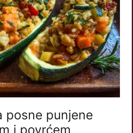
za posne punjene
čem i povrćem