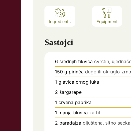
Ingredients
Equipment
Sastojci
6
srednjih tikvica
čvrstih, ujednač
150
g
pirinča
dugo ili okruglo zrn
1
glavica crnog luka
2
šargarepe
1
crvena paprika
1
manja tikvica
za fil
2
paradajza
oljuštena, sitno seck