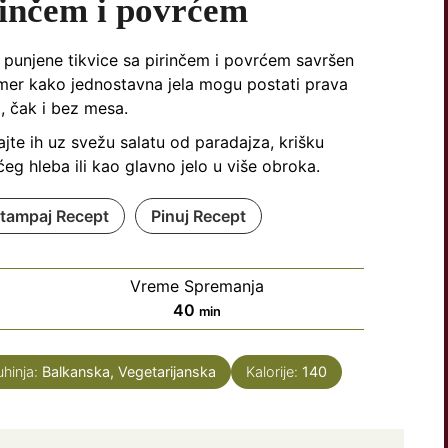
rinčem i povrćem
 punjene tikvice sa pirinčem i povrćem savršen
imer kako jednostavna jela mogu postati prava
, čak i bez mesa.
ajte ih uz svežu salatu od paradajza, krišku
g hleba ili kao glavno jelo u više obroka.
tampaj Recept
Pinuj Recept
Vreme Spremanja
minutes
40
min
uhinja:
Balkanska, Vegetarijanska
Kalorije:
140