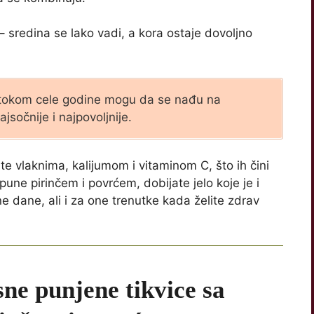
 sredina se lako vadi, a kora ostaje dovoljno
 tokom cele godine mogu da se nađu na
jsočnije i najpovoljnije.
te vlaknima, kalijumom i vitaminom C, što ih čini
une pirinčem i povrćem, dobijate jelo koje je i
ne dane, ali i za one trenutke kada želite zdrav
ne punjene tikvice sa