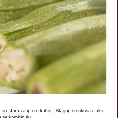
rostora za igru u kuhinji. Blagog su ukusa i lako
a se kombinuju.