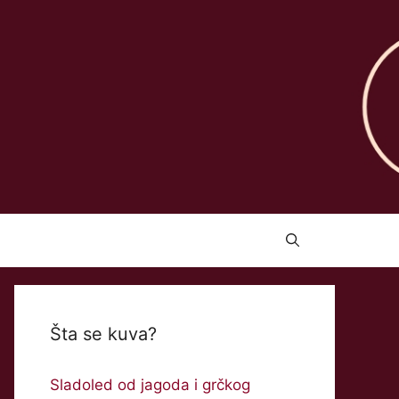
Šta se kuva?
Sladoled od jagoda i grčkog