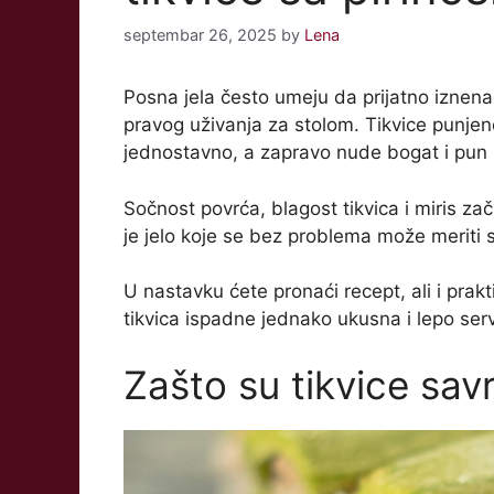
septembar 26, 2025
by
Lena
Posna jela često umeju da prijatno iznen
pravog uživanja za stolom. Tikvice punjen
jednostavno, a zapravo nude bogat i pun 
Sočnost povrća, blagost tikvica i miris zač
je jelo koje se bez problema može meriti 
U nastavku ćete pronaći recept, ali i prak
tikvica ispadne jednako ukusna i lepo serv
Zašto su tikvice sav