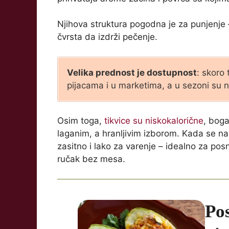
Njihova struktura pogodna je za punjenje –
čvrsta da izdrži pečenje.
Velika prednost je dostupnost
: skoro
pijacama i u marketima, a u sezoni su na
Osim toga,
tikvice su niskokalorične
, boga
laganim, a hranljivim izborom. Kada se nap
zasitno i lako za varenje – idealno za pos
ručak bez mesa.
Pos