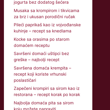
jogurta bez dodatog šećera
Musaka sa krompirom i tikvicama
za brz i ukusan porodični ručak
Pileći paprikaš kao iz vojvođanske
kuhinje – recept sa knedlama
Kocke sa orasima po starom
domaćem receptu
Savršeni domaći uštipci bez
greške – najbolji recept
Savršena domaća krempita –
recept koji koriste vrhunski
poslastičari
Zapečeni krompiri sa sirom kao iz
restorana – recept korak po korak
Najbolja domaća pita sa sirom
koju možete napraviti