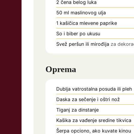
2
čena belog luka
50
ml
maslinovog ulja
1
kašičica
mlevene paprike
So i biber po ukusu
Svež peršun ili mirođija
za dekora
Oprema
Dublja vatrostalna posuda ili pleh
Daska za sečenje i oštri nož
Tiganj za dinstanje
Kašika za vađenje sredine tikvica
Šerpa
opciono, ako kuvate kinou