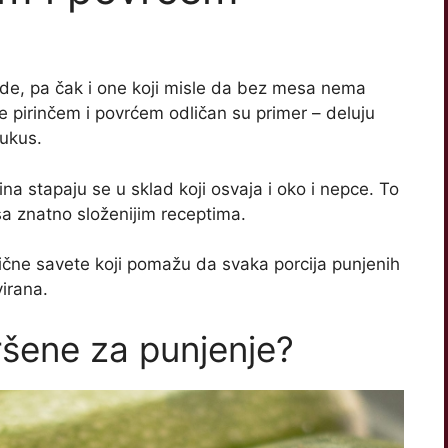
ade, pa čak i one koji misle da bez mesa nema
e pirinčem i povrćem odličan su primer – deluju
ukus.
ina stapaju se u sklad koji osvaja i oko i nepce. To
sa znatno složenijim receptima.
tične savete koji pomažu da svaka porcija punjenih
irana.
ršene za punjenje?