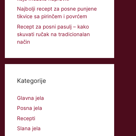
Najbolji recept za posne punjene
tikvice sa pirinčem i povrćem
Recept za posni pasulj – kako
skuvati ručak na tradicionalan
način
Kategorije
Glavna jela
Posna jela
Recepti
Slana jela