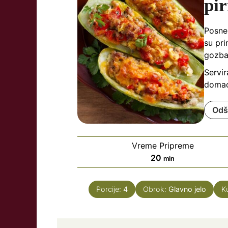
pi
Posne
su pr
gozba
Servir
domaće
Odš
Vreme Pripreme
minutes
20
min
Porcije:
4
Obrok:
Glavno jelo
K