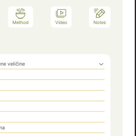
Method
Video
Notes
ene veličine
o
ana