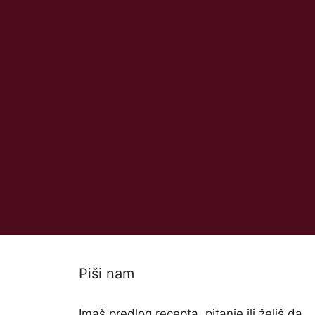
Piši nam
Imaš predlog recepta, pitanje ili želiš da