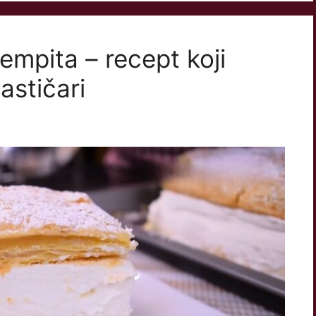
mpita – recept koji
astičari