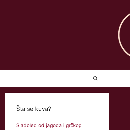
Šta se kuva?
Sladoled od jagoda i grčkog