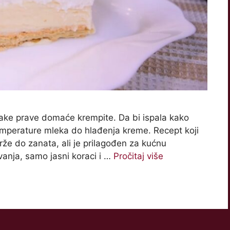
vake prave domaće krempite. Da bi ispala kako
emperature mleka do hlađenja kreme. Recept koji
drže do zanata, ali je prilagođen za kućnu
vanja, samo jasni koraci i …
Pročitaj više