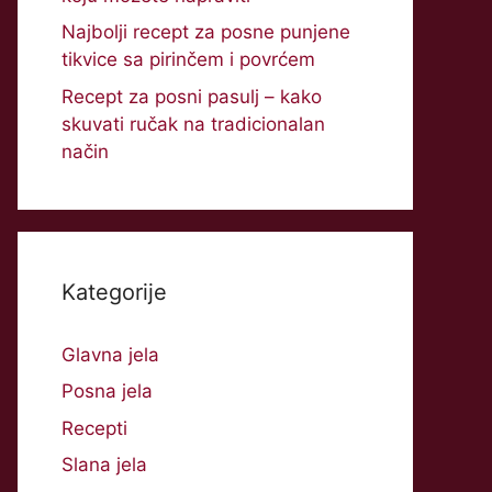
Najbolji recept za posne punjene
tikvice sa pirinčem i povrćem
Recept za posni pasulj – kako
skuvati ručak na tradicionalan
način
Kategorije
Glavna jela
Posna jela
Recepti
Slana jela