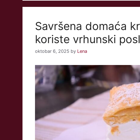
Savršena domaća kre
koriste vrhunski posl
oktobar 6, 2025
by
Lena