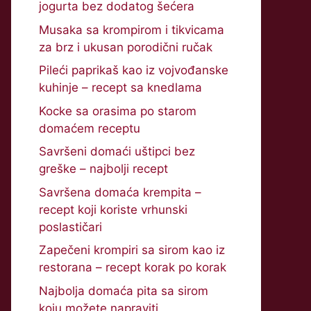
jogurta bez dodatog šećera
Musaka sa krompirom i tikvicama
za brz i ukusan porodični ručak
Pileći paprikaš kao iz vojvođanske
kuhinje – recept sa knedlama
Kocke sa orasima po starom
domaćem receptu
Savršeni domaći uštipci bez
greške – najbolji recept
Savršena domaća krempita –
recept koji koriste vrhunski
poslastičari
Zapečeni krompiri sa sirom kao iz
restorana – recept korak po korak
Najbolja domaća pita sa sirom
koju možete napraviti