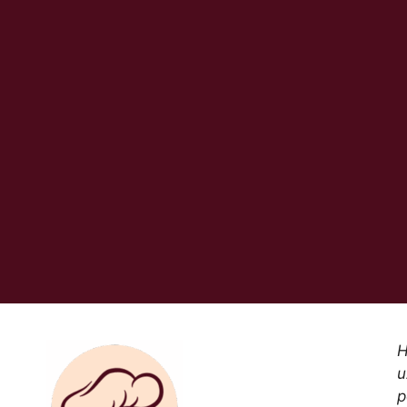
H
u
p