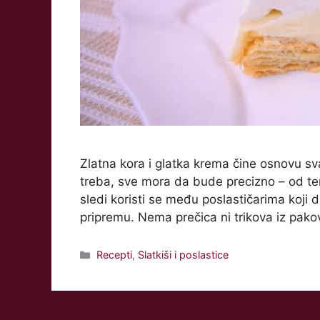
Zlatna kora i glatka krema čine osnovu s
treba, sve mora da bude precizno – od t
sledi koristi se među poslastičarima koji 
pripremu. Nema prečica ni trikova iz pako
Categories
Recepti
,
Slatkiši i poslastice