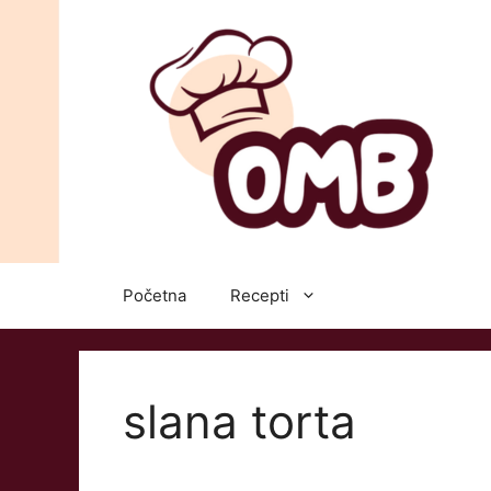
Skip
to
content
Početna
Recepti
slana torta