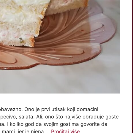
 obavezno. Ono je prvi utisak koji domaćini
 pecivo, salata. Ali, ono što najviše obraduje goste
šna. I koliko god da svojim gostima govorite da
je mami, jer je njena …
Pročitaj više