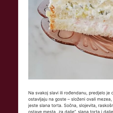
Na svakoj slavi ili rođendanu, predjelo je
ostavljaju na goste – složeni ovali mezea,
jeste slana torta. Sočna, slojevita, rasko
ostave mesta „za dalje”, slana torta i dal