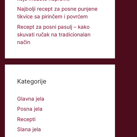
Najbolji recept za posne punjene
tikvice sa pirinčem i povrćem
Recept za posni pasulj – kako
skuvati ručak na tradicionalan
način
Kategorije
Glavna jela
Posna jela
Recepti
Slana jela