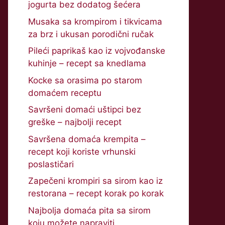
jogurta bez dodatog šećera
Musaka sa krompirom i tikvicama
za brz i ukusan porodični ručak
Pileći paprikaš kao iz vojvođanske
kuhinje – recept sa knedlama
Kocke sa orasima po starom
domaćem receptu
Savršeni domaći uštipci bez
greške – najbolji recept
Savršena domaća krempita –
recept koji koriste vrhunski
poslastičari
Zapečeni krompiri sa sirom kao iz
restorana – recept korak po korak
Najbolja domaća pita sa sirom
koju možete napraviti