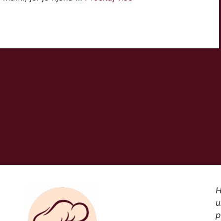
H
u
p