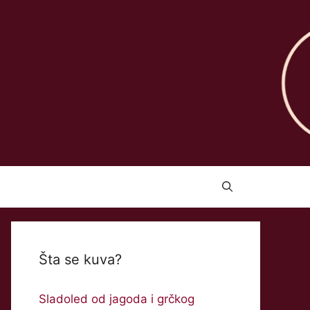
Šta se kuva?
Sladoled od jagoda i grčkog