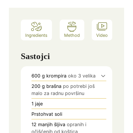
Ingredients
Method
Video
Sastojci
600
g
krompira
oko 3 velika
200
g
brašna
po potrebi još
malo za radnu površinu
1
jaje
Prstohvat soli
12
manjih šljiva
opranih i
očišćenih od koštica