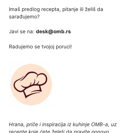
Imaš predlog recepta, pitanje ili želiš da
sarađujemo?
Javi se na:
desk@omb.rs
Radujemo se tvojoj poruci!
Hrana, priče i inspiracija iz kuhinje OMB-a, uz
recepte koje ćete želeti da pravite ponovo.