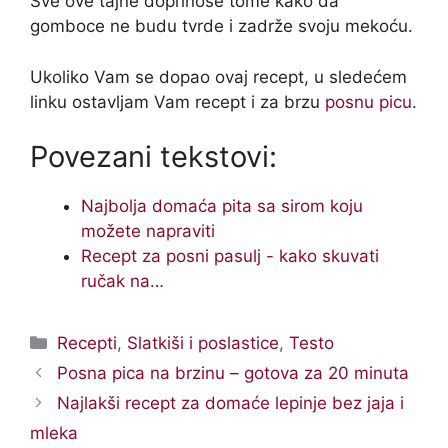
Sve ove tajne doprinose tome kako da
gomboce ne budu tvrde i zadrže svoju mekoću.
Ukoliko Vam se dopao ovaj recept, u sledećem
linku ostavljam Vam recept i za brzu
posnu picu
.
Povezani tekstovi:
Najbolja domaća pita sa sirom koju
možete napraviti
Recept za posni pasulj - kako skuvati
ručak na…
Categories
Recepti
,
Slatkiši i poslastice
,
Testo
Posna pica na brzinu – gotova za 20 minuta
Najlakši recept za domaće lepinje bez jaja i
mleka