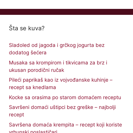
Šta se kuva?
Sladoled od jagoda i grčkog jogurta bez
dodatog šećera
Musaka sa krompirom i tikvicama za brz i
ukusan porodični ručak
Pileći paprikaš kao iz vojvođanske kuhinje –
recept sa knedlama
Kocke sa orasima po starom domaćem receptu
Savršeni domaći uštipci bez greške – najbolji
recept
Savršena domaća krempita – recept koji koriste
vrhunski poslastičari