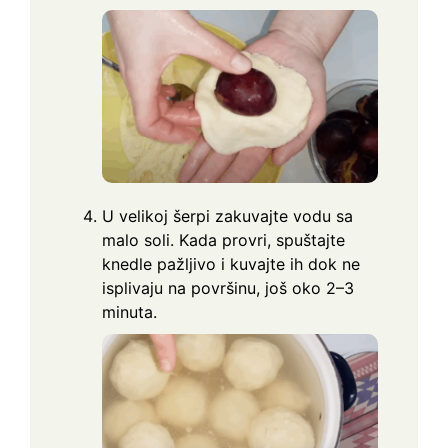
U velikoj šerpi zakuvajte vodu sa
malo soli. Kada provri, spuštajte
knedle pažljivo i kuvajte ih dok ne
isplivaju na površinu, još oko 2–3
minuta.