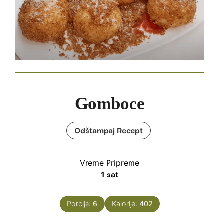
Gomboce
Odštampaj Recept
Vreme Pripreme
hour
1
sat
Porcije:
6
Kalorije:
402