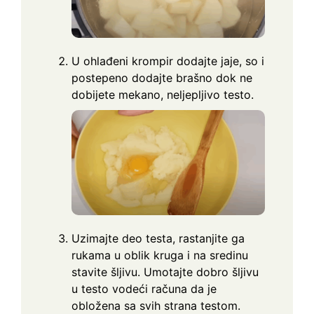
U ohlađeni krompir dodajte jaje, so i
postepeno dodajte brašno dok ne
dobijete mekano, neljepljivo testo.
Uzimajte deo testa, rastanjite ga
rukama u oblik kruga i na sredinu
stavite šljivu. Umotajte dobro šljivu
u testo vodeći računa da je
obložena sa svih strana testom.