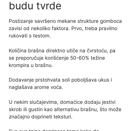
budu tvrde
Postizanje savršeno mekane strukture gomboca
zavisi od nekoliko faktora. Prvo, treba pravilno
rukovati s testom.
Količina brašna direktno utiče na čvrstoću, pa
se preporučuje korišćenje 50-60% težine
krompira u brašnu.
Dodavanje prstohvata soli poboljšava ukus i
naglašava arome voća.
U nekim slučajevima, domaćice dodaju jestivi
skrob ili gustin kao alternativu brašnu, što može
značajno doprineti teksturi.