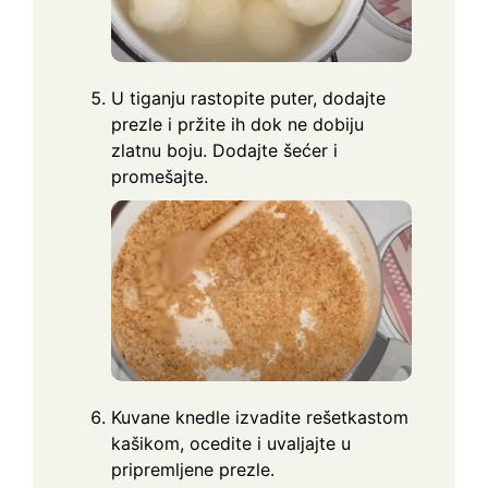
U tiganju rastopite puter, dodajte
prezle i pržite ih dok ne dobiju
zlatnu boju. Dodajte šećer i
promešajte.
Kuvane knedle izvadite rešetkastom
kašikom, ocedite i uvaljajte u
pripremljene prezle.