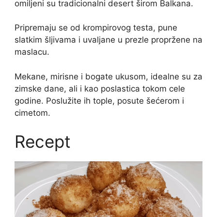
omiljeni su tradicionalni desert širom Balkana.
Pripremaju se od krompirovog testa, pune
slatkim šljivama i uvaljane u prezle propržene na
maslacu.
Mekane, mirisne i bogate ukusom, idealne su za
zimske dane, ali i kao poslastica tokom cele
godine. Poslužite ih tople, posute šećerom i
cimetom.
Recept