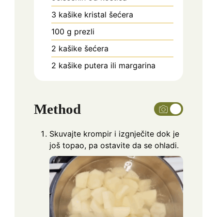
3
kašike kristal šećera
100
g
prezli
2
kašike šećera
2
kašike putera ili margarina
Method
Skuvajte krompir i izgnječite dok je
još topao, pa ostavite da se ohladi.